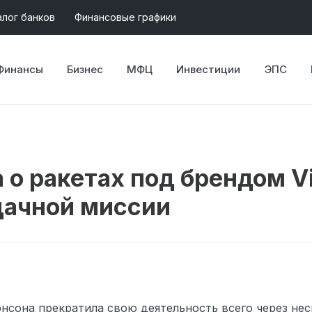
алог банков
Финансовые графики
Финансы
Бизнес
МФЦ
Инвестиции
ЭПС
о ракетах под брендом Vi
удачной миссии
рэнсона прекратила свою деятельность всего через не