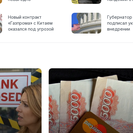
осторожне
кредитоват
Новый контракт
пенсионеро
Губернатор
«Газпрома» с Китаем
подписал ук
оказался под угрозой
внедрении
срыва из-за США
криптовалю
блокчейна