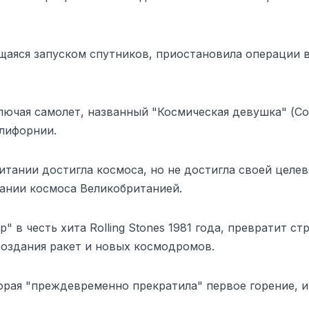
щаяся запуском спутников, приостановила операции в
ючая самолет, названный "Космическая девушка" (Cosm
алифорнии.
итании достигла космоса, но не достигла своей целе
вании космоса Великобританией.
" в честь хита Rolling Stones 1981 года, превратит ст
создания ракет и новых космодромов.
орая "преждевременно прекратила" первое горение, и