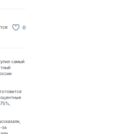
тся:
0
купил самый
стный
оссии
 готовится
роцентные
,75%,
нфляция
нижается
ссказали,
-за
тали