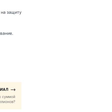
у на защиту
вание.
РИАЛ
х суммой
ллионов?