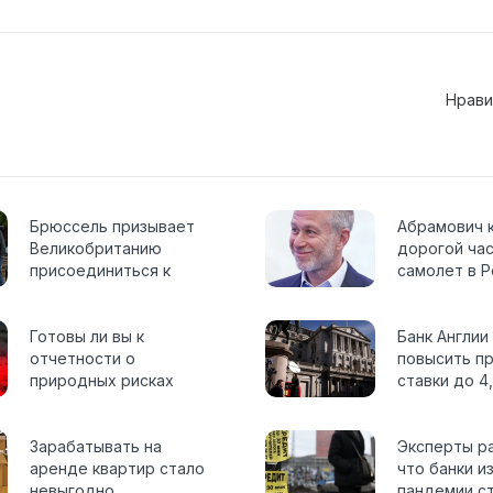
Нрави
Брюссель призывает
Абрамович 
Великобританию
дорогой ча
присоединиться к
самолет в Р
торговому соглашению
после Brexit
Готовы ли вы к
Банк Англии
отчетности о
повысить п
природных рисках
ставки до 4
суммой $58
поскольку и
триллионов?
медленно с
Зарабатывать на
Эксперты ра
аренде квартир стало
что банки из
невыгодно
пандемии с