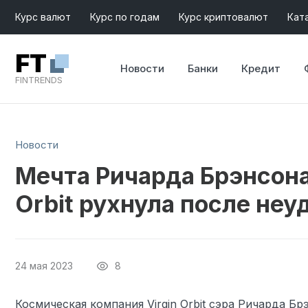
Курс валют
Курс по годам
Курс криптовалют
Кат
FT
Новости
Банки
Кредит
FINTRENDS
Новости
Мечта Ричарда Брэнсона 
Orbit рухнула после не
24 мая 2023
8
Космическая компания Virgin Orbit сэра Ричарда Б