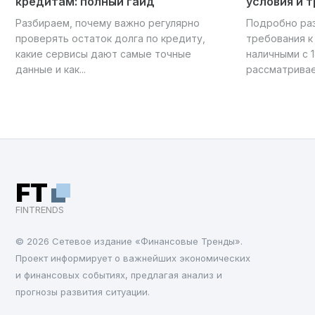
кредитам: полный гайд
условия и 
Разбираем, почему важно регулярно
Подробно раз
проверять остаток долга по кредиту,
требования к
какие сервисы дают самые точные
наличными с 1
данные и как...
рассматривае
FT
FINTRENDS
© 2026 Cетевое издание «Финансовые Тренды».
Проект информирует о важнейших экономических
и финансовых событиях, предлагая анализ и
прогнозы развития ситуации.