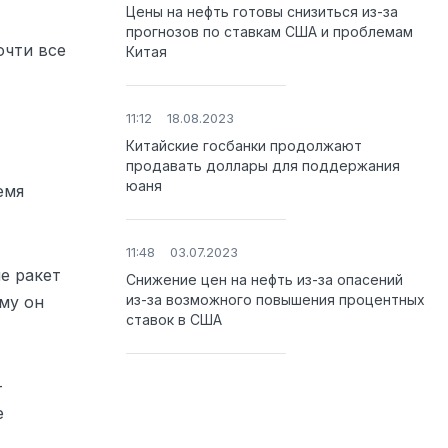
Цены на нефть готовы снизиться из-за
прогнозов по ставкам США и проблемам
очти все
Китая
11:12
18.08.2023
Китайские госбанки продолжают
продавать доллары для поддержания
юаня
емя
11:48
03.07.2023
е ракет
Снижение цен на нефть из-за опасений
из-за возможного повышения процентных
му он
ставок в США
-
е