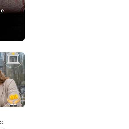
ые
с: