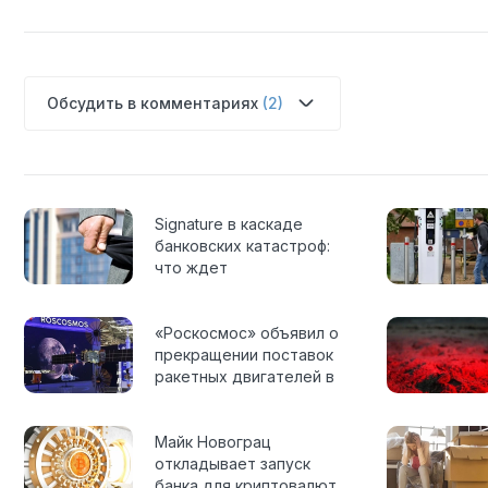
Обсудить в комментариях
(2)
Signature в каскаде
банковских катастроф:
что ждет
криптоиндустрию
дальше
«Роскосмос» объявил о
прекращении поставок
ракетных двигателей в
США
Майк Новограц
откладывает запуск
банка для криптовалют